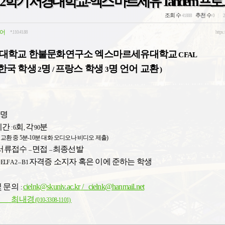
도 2학기 서경대학교-엑스 마르세유 Tandem 프
조회 수
추천 수
41888
0
2
어
*.110.41.88
https:
대학교
한불문화연구소
엑스마르세유대학교
CFAL
한국
학생
명
프랑스
학생
명
언어
교환
2
/
3
)
명
기간
회
각
분
: 6
,
90
교환
중
5
분
-10
분
대화
오디오나
비디오
제출
)
서류접수
면접
최종선발
–
–
자격증
소지자
혹은
이에
준하는
학생
DELF A2 – B1
및
문의
cielnk@skuniv.ac.kr
/
cielnk@hanmail.net
:
최내경
(010-3308-1101)