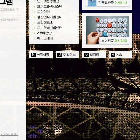
로그램
인터넷증명발급
전공교과목
상세안내
프린트출력시스템
022.09.08 10:14:47
교양영어
종합인력개발센터
//fr.skuniv.ac.kr/4713
보건진료소
교수학습개발센터
206학군단
예비군대대
불어전공
학사일정
N
공지사항
J
취업정보
G
갤러리
R
RSS
이 게시물을...