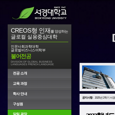
CREOS형 인재
를 양성하는
글로컬 실용중심대학
인문사회과학대학
글로벌비즈니스어학부
불어전공
DIVISION OF GLOBAL BUSINESS
LANGUAGES FRENCH LANGUAGE
전공 소개
교육 과정
학사 안내
공지사항
:
2025년 2학기 서
구성원
알림 광장