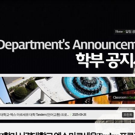
Home
>
알림 
Classroom
in Seo
경대학교-엑스 마르세유 대학 Tandem (언어교환) 프로...
/
2025-09-26
프린트