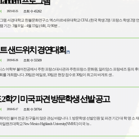
2021 1학기 Tandem 프로그램
어
조회 수 45262
2021-02-25
학생 2명 언어 교환 ) -
명 - 프로그램 기간 : 3월 8 일 – 4월 15일 ( 6회, 각 90분 ...
게트 샌드위치 경연대회
어
조회 수 55509
2019-05-26
스 어학부 불어전공에서 주한 프랑스대사관과 주한프랑스 문화원, 알리앙스 프랑세즈 등의 후원
를 개최합니다. 20팀은 메일로, 10팀은 현장 접수로 30팀이 최고의 바게트 샌...
도 2학기 미국 파견 방문학생 선발 공고
어
조회 수 59764
2018-05-17
자인 불어 전공 친구들의 많은 관심 바랍니다. 1. 방문학생 선발인원 및 파견 기간 대 학 명 소 재
교 New Mexico Highlands University(NMHU) 미국 뉴...