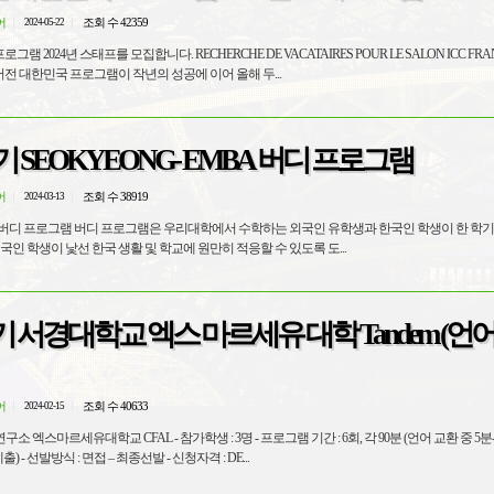
어
조회 수 42359
2024-05-22
 RECHERCHE DE VACATAIRES POUR LE SALON ICC FRANCE - 3, 4 ET
LET 2024 ICC 이머전 대한민국 프로그램이 작년의 성공에 이어 올해 두...
학기 SEOKYEONG- EMBA 버디 프로그램
어
조회 수 38919
2024-03-13
 외국인 유학생과 한국인 학생이 한 학기 동안 서로
국인 학생이 낯선 한국 생활 및 학교에 원만히 적응할 수 있도록 도...
학기 서경대학교 엑스 마르세유 대학 Tandem (언
어
조회 수 40633
2024-02-15
가학생 : 3명 - 프로그램 기간 : 6회, 각 90분 (언어 교환 중 5분-10분 대화
오디오나 비디오 1회 제출) - 선발방식 : 면접 – 최종선발 - 신청자격 : DE...