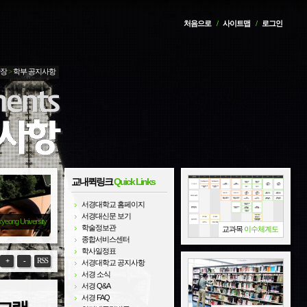
처음으로
/
사이트맵
/
로그인
광장
>
학부 공지사항
교내퀵링크
Quick Links
서경대학교 홈페이지
서경대신문 보기
kyeong University
학술정보관
교과목
이수체계도
종합서비스센터
학사일정표
+
-
RSS
서경대학교 공지사항
서경 소식
서경 Q&A
서경 FAQ