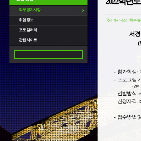
2022학년
학부 공지사항
취업 정보
국제비지니스어학부/불
포토 갤러리
서경
관련 사이트
(
-
참가학생
: 2
-
프로그램
(
언어
-
선발방식
:
-
신청자격
: 
-
접수방법