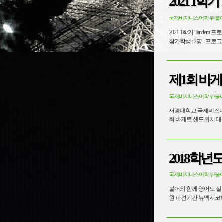
국제비지니스어학부/불
2021 1학기 Tandem 프로그램 서경대학교 한불문화연구소 엑스마르세유대학교 CFAL (한국 학생 2명 / 프랑스 
참가학생 : 2
제1회 바
국제비지니스어학부/불
서경대학교 국제비즈니
회 바게트 샌드위치 대회
2018학년
국제비지니스어학부/불
불어와 함께 영어도 실력
원 파견기간 뉴멕시코하일랜즈대학