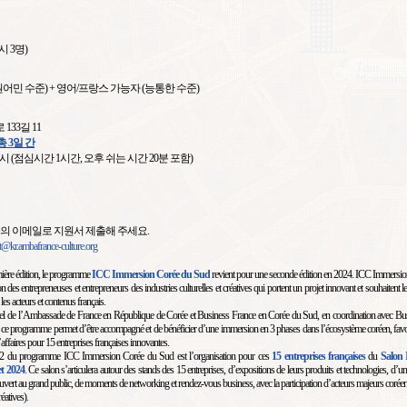
9시 3명)
어민 수준) + 영어/프랑스 가능자 (능통한 수준)
133길 11
 총
3일 간
 19시 (점심시간 1시간, 오후 쉬는 시간 20분 포함)
다음의 이메일로 지원서 제출해 주세요.
@kr.ambafrance-culture.org
mière édition, le programme
ICC Immersion Corée du Sud
revient pour une seconde édition en 2024. ICC Immersi
 des entrepreneuses et entrepreneurs des industries culturelles et créatives qui portent un projet innovant et souhaitent 
les acteurs et contenus français.
urel de l’Ambassade de France en République de Corée et Business France en Corée du Sud, en coordination avec Bus
ris, ce programme permet d’être accompagné et de bénéficier d’une immersion en 3 phases dans l’écosystème coréen, favo
’affaires pour 15 entreprises françaises innovantes.
 2 du programme ICC Immersion Corée du Sud est l’organisation pour ces
15 entreprises françaises
du
Salon
let 2024
. Ce salon s’articulera autour des stands des 15 entreprises, d’expositions de leurs produits et technologies, d
uvert au grand public, de moments de networking et rendez-vous business, avec la participation d’acteurs majeurs coréens
réatives).