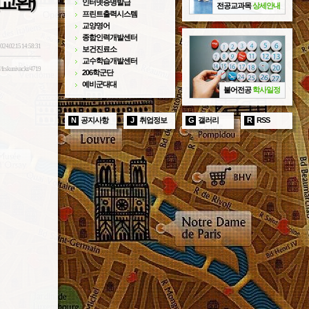
어교환)
인터넷증명발급
전공교과목
상세안내
프린트출력시스템
교양영어
종합인력개발센터
024.02.15 14:58:31
보건진료소
교수학습개발센터
//fr.skuniv.ac.kr/4719
206학군단
예비군대대
불어전공
학사일정
N
공지사항
J
취업정보
G
갤러리
R
RSS