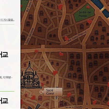
이 게시물을...
어교
어교