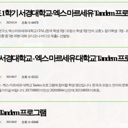
도 1학기 서경대학교-엑스 마르세유 Tandem 프
어
조회 수 44478
2022-01-24
국 학생 3명 / 프랑스 학생 3명 언어 교환 ) - 참가학생 : 3명 - 프로그램 기
간 : 6회, 각 90분 (언어 교환 중 5분-10분 대화 오디오나 비디오 제출) - 선발방...
기 서경대학교 - 엑스 마르세유 대학교 Tandem 
어
조회 수 45322
2021-08-27
스 마르세유 대학교 Tandem 프로그램에 참여할 학생 명단입니다. 한국과 프랑스 언어와 문화를 함께 토
론하고 공부하는시간을가지길 바랍니다. 2017108083 이민선 2020108044 신민재 2021108058 이희원...
 Tandem 프로그램
어
조회 수 45848
2021-08-02