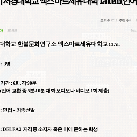
기 서경대학교 엑스 마르세유 대학 Tandem (언
조회 수
추천 수
40712
0
2
어
*.110.41.88
https:
대학교
한불문화연구소
엑스마르세유대학교
CFAL
: 3
명
기간
: 6
회
,
각
90
분
(
언어
교환
중
5
분
-10
분
대화
오디오나
비디오
1
회
제출
)
:
면접
–
최종선발
: DELF A2
자격증
소지자
혹은
이에
준하는
학생