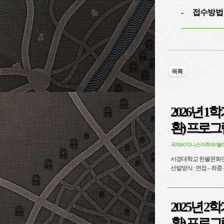
-
접수방법
목록
2026년 
환) 프로그
국제비지니스어학부/불
서경대학교 한불문화연구소 엑스마르세유대학교 CFAL Tand
2025년 
환) 프로그