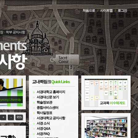
처음으로
/
사이트맵
/
로그인
광장
>
학부 공지사항
교내퀵링크
Quick Links
서경대학교 홈페이지
서경대신문 보기
kyeong University
학술정보관
교과목
이수체계도
종합서비스센터
학사일정표
+
-
RSS
서경대학교 공지사항
서경 소식
서경 Q&A
서경 FAQ