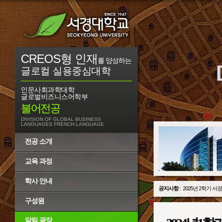
CREOS형 인재
를 양성하는
글로컬 실용중심대학
인문사회과학대학
글로벌비즈니스어학부
불어전공
DIVISION OF GLOBAL BUSINESS
LANGUAGES FRENCH LANGUAGE
전공 소개
교육 과정
학사 안내
공지사항
:
2025년 1학기 서
구성원
알림 광장