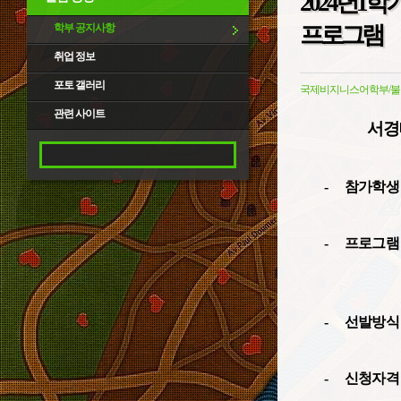
2024년1학
학부 공지사항
프로그램
취업 정보
포토 갤러리
국제비지니스어학부/불
관련 사이트
서경
-
참가학생
-
프로그램
-
선발방식
-
신청자격