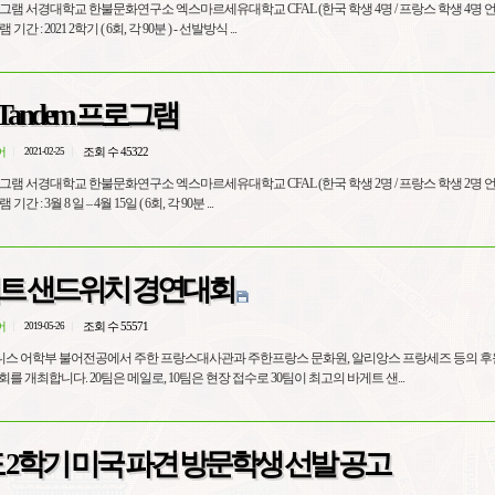
학생 4명 언어 교환 ) -
참가학생 : 4명 - 프로그램 기간 : 2021 2학기 ( 6회, 각 90분 ) - 선발방식 ...
2021 1학기 Tandem 프로그램
어
조회 수 45322
2021-02-25
학생 2명 언어 교환 ) -
명 - 프로그램 기간 : 3월 8 일 – 4월 15일 ( 6회, 각 90분 ...
게트 샌드위치 경연대회
어
조회 수 55571
2019-05-26
스 어학부 불어전공에서 주한 프랑스대사관과 주한프랑스 문화원, 알리앙스 프랑세즈 등의 후원
를 개최합니다. 20팀은 메일로, 10팀은 현장 접수로 30팀이 최고의 바게트 샌...
도 2학기 미국 파견 방문학생 선발 공고