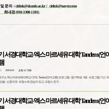
및
문의
:
cielnk@skuniv.ac.kr /
cielnk@naver.com
최내경
(010-3308-1101)
1학기 서경대학교-엑스 마르세유 대학 Tandem (언
램
어
조회 수 7586
2026-02-05
em(언어교환) 프로그램 - 참가학생 : 4명 - 프로그램 기간 : 6회, 각 90분 -
선발방식 : 면접 – 최종 선발 - 신청자격 : 프랑스에 관심이 있고, 프랑스 친구...
2학기 서경대학교-엑스 마르세유 대학 Tandem (언
램