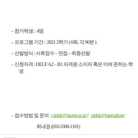
-
참가학생
: 4
명
-
프로그램 기간
: 2021 2학기
( 6
회
,
각
90
분
)
-
선발방식
:
서류접수
–
면접
–
최종선발
-
신청자격
: DELF A2 – B1
자격증 소지자 혹은 이에 준하는 학
생
-
접수방법
및 문의
:
cielnk@skuniv.ac.kr
/
cielnk@hanmail.net
최내경
(010-3308-1101)