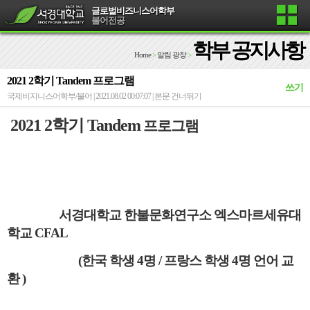
글로벌비즈니스어학부
불어전공
학부 공지사항
Home
>
알림 광장
>
2021 2학기 Tandem 프로그램
쓰기
국제비지니스어학부/불어 | 2021.08.02 00:07:07 |
본문 건너뛰기
2021 2학기 Tandem
프로그램
서경대학교 한불문화연구소 엑스마르세유대
학교
CFAL
(
한국 학생
4
명
/
프랑스 학생
4
명 언어 교
환
)