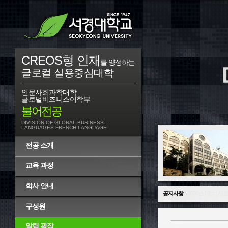
CREOS형 인재
를 양성하는
글로컬 실용중심대학
인문사회과학대학
글로벌비즈니스어학부
불어전공
DIVISION OF GLOBAL BUSINESS
LANGUAGES FRENCH LANGUAGE
전공 소개
교육 과정
학사 안내
공지사항
:
2025년 2학기 서
구성원
알림 광장