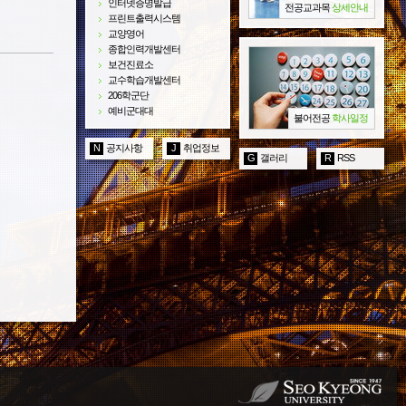
인터넷증명발급
전공교과목
상세안내
프린트출력시스템
교양영어
종합인력개발센터
보건진료소
교수학습개발센터
206학군단
예비군대대
불어전공
학사일정
N
공지사항
J
취업정보
G
갤러리
R
RSS