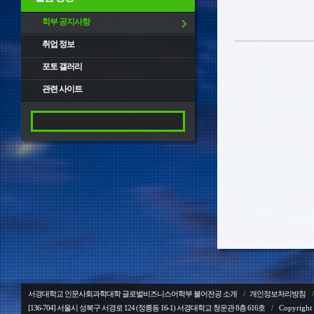
학부 공지사항
취업 정보
포토 갤러리
관련 사이트
서경대학교 인문사회과학대학 글로벌비즈니스어학부 불어전공 소개
/
개인정보처리방침
/
[136-704] 서울시 성북구 서경로 124 (정릉동 16-1) 서경대학교
청운관 8층 616호
/
Copyright 