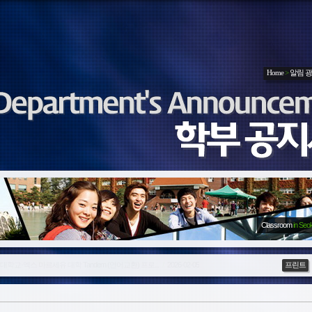
Home
>
알림 
Classroom
in Seo
경대학교-엑스 마르세유 대학 Tandem (언어교환) 프로...
/
2025-09-26
프린트